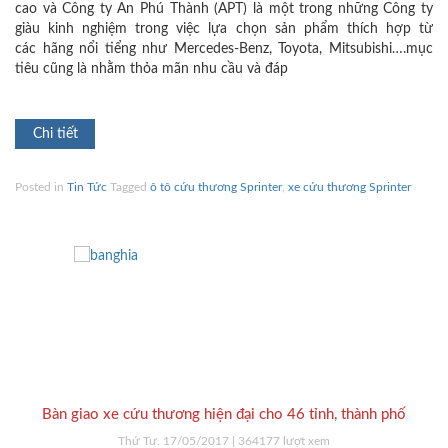
cao và Công ty An Phú Thành (APT) là một trong những Công ty
o
giàu kinh nghiệm trong việc lựa chọn sản phẩm thích hợp từ
n
các hãng nổi tiểng như Mercedes-Benz, Toyota, Mitsubishi….mục
tiêu cũng là nhằm thỏa mãn nhu cầu và đáp
Chi tiết
Posted in
Tin Tức
Tagged
ô tô cứu thương Sprinter
,
xe cứu thương Sprinter
Bàn giao xe cứu thương hiện đại cho 46 tỉnh, thành phố
X
Thứ Tư. 17/05/2017
| 364177 lượt xem