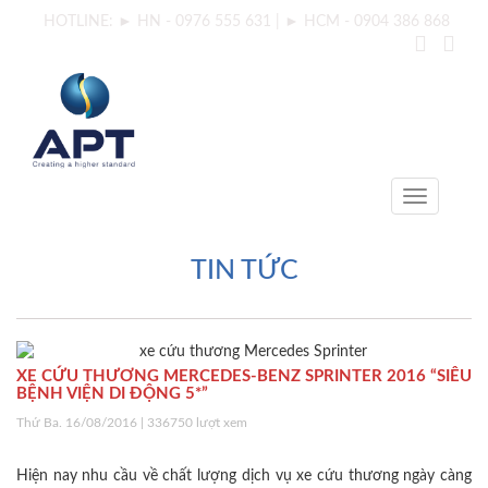
HOTLINE: ► HN - 0976 555 631 | ► HCM - 0904 386 868
T
o
g
g
TIN TỨC
l
e
n
a
v
XE CỨU THƯƠNG MERCEDES-BENZ SPRINTER 2016 “SIÊU
BỆNH VIỆN DI ĐỘNG 5*”
i
g
Thứ Ba. 16/08/2016
| 336750 lượt xem
a
t
Hiện nay nhu cầu về chất lượng dịch vụ xe cứu thương ngày càng
i