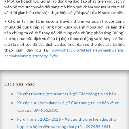
• Một kế hoạch lực lượng lao động và đào tạo phát triển với các ủy
viên hỗ trợ sự chuyển đổi sang mô hình mới chăm sóc mà là thực tế
về thời gian biểu cho việc thực hiện và giải quyết địa lý sự khác biệt.
• Chúng ta nên tăng cường truyền thông và quan hệ với công
chúng để cung cấp rõ ràng hơn xung quanh mong đợi, và làm thế
nào chúng ta có thể thay đổi để cung cấp những phản ứng “đúng”
cho họ như một dịch vụ điều trị điện thoại di động và không chỉ đơn
giản là một tốc độ của dịch vụ đáp ứng. Bạn có thể đọc các tài liệu
thảo luận đầy đủ tại
www.nhscc.org/latest-news/ambulance-
commissioning-strategy-5yfv/
Các tin bài khác:
Xe cứu thương (Ambulance) là gì? Các thông tin cơ bản.
Xe cấp cứu (Ambulance) là gì? Các thông tin cơ bản về xe
cấp cứu. 0976.55.5631
Ford Transit 2025–2026 – Xe cứu thương hiện đại, phù
hợp cho bệnh viện và trung tâm y tế – 0976.55.5631