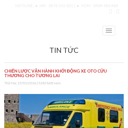
HOTLINE: ► HN - 0976 555 631 | ► HCM - 0904 386 868
T
o
g
TIN TỨC
g
l
e
n
CHIẾN LƯỢC VẬN HÀNH KHỞI ĐỘNG XE OTO CỨU
a
THƯƠNG CHO TƯƠNG LAI
v
i
Thứ Hai. 25/01/2016
| 5285 lượt xem
g
a
t
i
o
n