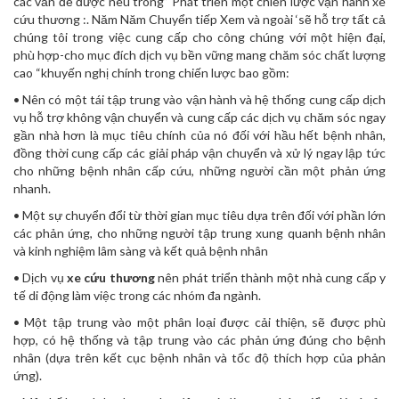
các vấn đề được nêu trong” Phát triển một chiến lược vận hành xe
cứu thương :. Năm Năm Chuyển tiếp Xem và ngoài ‘sẽ hỗ trợ tất cả
chúng tôi trong việc cung cấp cho công chúng với một hiện đại,
phù hợp-cho mục đích dịch vụ bền vững mang chăm sóc chất lượng
cao “khuyến nghị chính trong chiến lược bao gồm:
• Nên có một tái tập trung vào vận hành và hệ thống cung cấp dịch
vụ hỗ trợ không vận chuyển và cung cấp các dịch vụ chăm sóc ngay
gần nhà hơn là mục tiêu chính của nó đối với hầu hết bệnh nhân,
đồng thời cung cấp các giải pháp vận chuyển và xử lý ngay lập tức
cho những bệnh nhân cấp cứu, những người cần một phản ứng
nhanh.
• Một sự chuyển đổi từ thời gian mục tiêu dựa trên đối với phần lớn
các phản ứng, cho những người tập trung xung quanh bệnh nhân
và kinh nghiệm lâm sàng và kết quả bệnh nhân
• Dịch vụ
xe cứu thương
nên phát triển thành một nhà cung cấp y
tế di động làm việc trong các nhóm đa ngành.
• Một tập trung vào một phân loại được cải thiện, sẽ được phù
hợp, có hệ thống và tập trung vào các phản ứng đúng cho bệnh
nhân (dựa trên kết cục bệnh nhân và tốc độ thích hợp của phản
ứng).