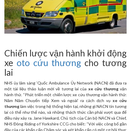
Chiến lược vận hành khởi động
xe
oto cứu thương
cho tương
lai
NHS ủy lâm sàng ‘Quốc Ambulance Ủy Network (NACN) đã đưa ra
một tài liệu thảo luận mới về tương lai của
xe cứu thương
vận
hành thử. “Phát triển một chiến lược xe cứu thương vận hành thử:
Năm Năm Chuyển tiếp Xem và ngoài’ ra cách dịch vụ
xe cứu
thương
làm việc trong hệ thống hiện tại, những gì NACN tin tương
lai có thể như thế nào, và những thách thức cần phải vượt qua để
điều này xảy ra. Jane Hawkard, Chủ tịch của Cán bộ NACN và Chief,
NHS Đông Riding of Yorkshire CCG cho biết: “Với việc công bố gần
đây của các khẩn cấp Chăm sóc và xét khẩn cấp có một cơ hội thực